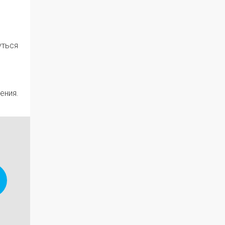
уться
ения.