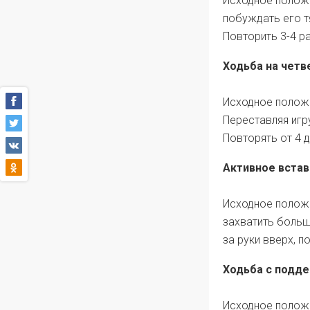
Исходное положе
побуждать его т
Повторить 3-4 р
Ходьба на четв
Исходное положе
Переставляя игр
Повторять от 4 д
Активное встав
Исходное положе
захватить больш
за руки вверх, п
Ходьба с подде
Исходное положе