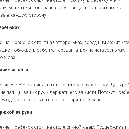
ние – ребенок сидит на столе. Протянуть ребенку мяч и
януться за ним, поворачивая туловище направо и налево.
аза в каждую сторону.
ереньках
ние – ребенок стоит на четвереньках, перед ним лежит игр
ушку, побуждать ребенка передвигаться на четвереньках.
о 8 раз.
ание на ноги
ние – ребенок сидит на столе лицом к взрослому. Дать ре
ие пальцы ваших рук и держать его за кисти. Потянуть реб
обуждая его встать на ноги. Повторить 2-3 раза.
ржкой за руки
ние – ребенок стоит на столе спиной к вам. Поддерживая