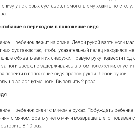
 снизу у локтевых суставов, помогать ему ходить по столу.
за.
ыгибание с переходом в положение сидя
ние – ребенок лежит на спине. Левой рукой взять ноги ма
пных суставов так, чтобы указательный палец находился м
альные обхватывали их снаружи. Правую руку подвести под с
 за ноги вверх, не задерживаясь в этом положении, опустит
гая перейти в положение сидя правой рукой. Левой рукой
лыша за согнутые ноги. Выполнить 2 раза.
идя
ние – ребенок сидит с мячом в руках. Побуждать ребенка 
иям с мячом. Брать у него мяч и возвращать его, подавая с
овторить 8-10 раз.