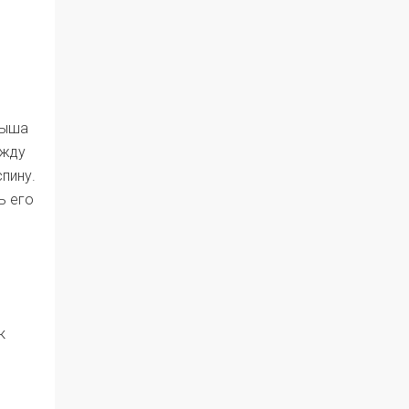
лыша
ежду
пину.
ь его
к