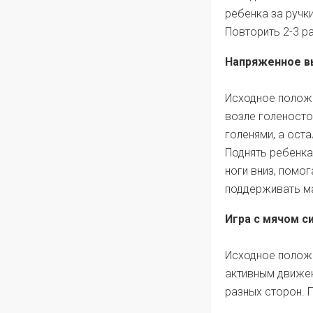
ребенка за ручки
Повторить 2-3 ра
Напряженное в
Исходное положе
возле голеносто
голенями, а ост
Поднять ребенка
ноги вниз, помо
поддерживать ма
Игра с мячом с
Исходное положе
активным движен
разных сторон. П