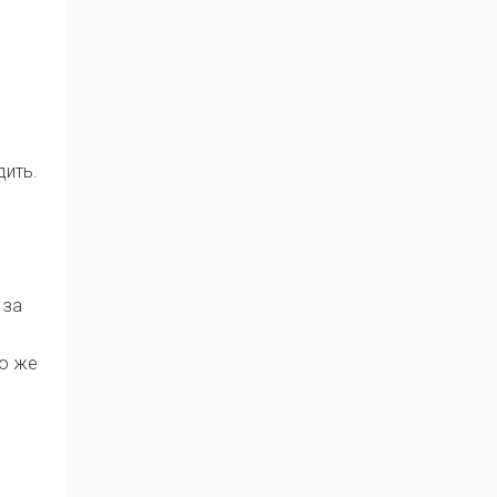
дить.
 за
то же