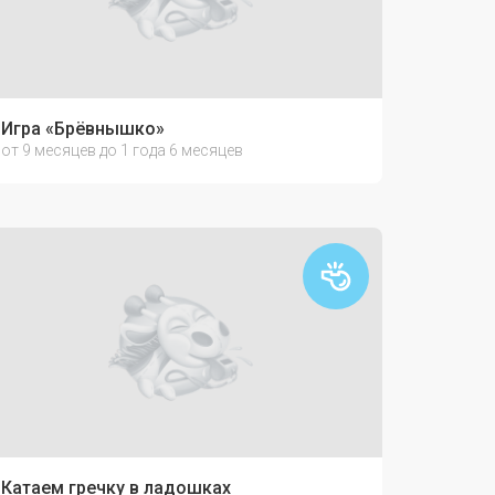
Игра «Брёвнышко»
от 9 месяцев до 1 года 6 месяцев
Катаем гречку в ладошках