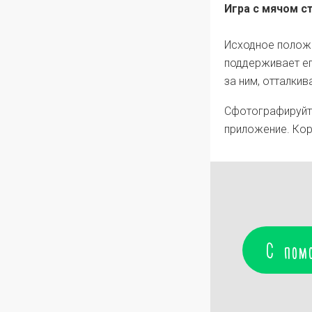
Игра с мячом с
Исходное положе
поддерживает ег
за ним, отталкив
Сфотографируйте
приложение. Кор
С пом