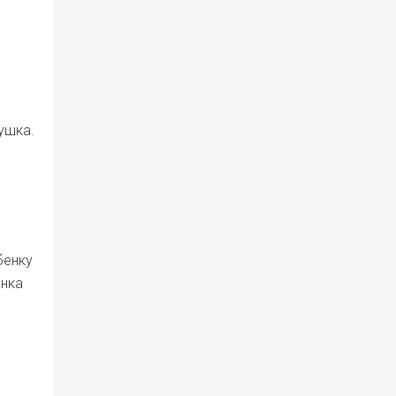
ушка.
бенку
енка