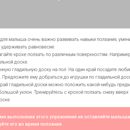
 для малыша очень важно развивать навыки ползания, умен
 удерживать равновесие.
агайте крохе ползать по различным поверхностям. Например
льной доске.
ную гладильную доску на пол. На один край посадите люб
 Предложите ему добраться до игрушки по гладильной дос
край гладильной доски можно положить какой-нибудь предм
большой уклон. Тренируйтесь с крохой ползать снизу вверх 
оске.
емя выполнения этого упражнения не оставляйте малыша
уйте его во время ползания.