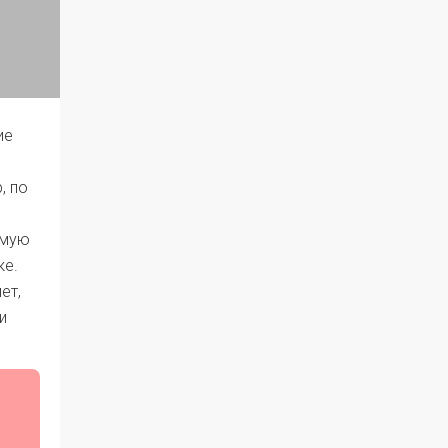
ие
, по
имую
ке.
ет,
и