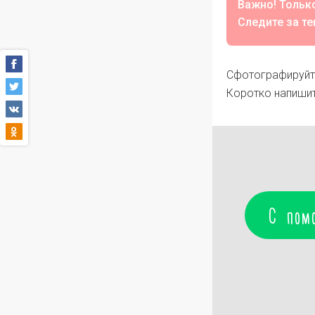
Важно! Только
Следите за те
Сфотографируйте
Коротко напишит
С пом