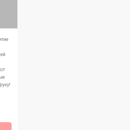
итие
ней
 от
ные
руку!