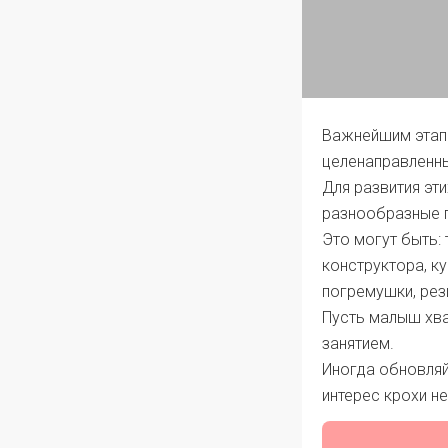
Важнейшим этапо
целенаправленны
Для развития эти
разнообразные п
Это могут быть: 
конструктора, к
погремушки, рези
Пусть малыш хва
занятием.
Иногда обновля
интерес крохи не