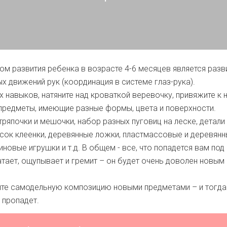
м развития ребенка в возрасте 4-6 месяцев является разв
х движений рук (координация в системе глаз-рука).
х навыков, натяните над кроваткой веревочку, привяжите к 
редметы, имеющие разные формы, цвета и поверхности.
тряпочки и мешочки, набор разных пуговиц на леске, детали
усок клеенки, деревянные ложки, пластмассовые и деревян
новые игрушки и т.д. В общем - все, что попадется вам под 
тает, ощупывает и гремит – он будет очень доволен новым
йте самодельную композицию новыми предметами – и тогда
 пропадет.