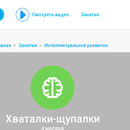
Смотреть видео
Занятия
авная
Занятия
Интеллектуальное развитие
Хваталки-щупалки
4 месяца