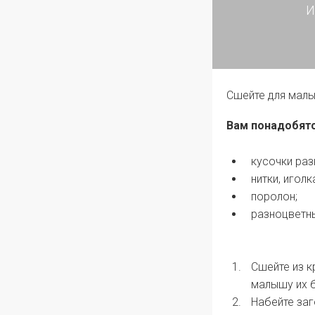
И
Сшейте для малы
Вам понадобятс
кусочки раз
нитки, игол
поролон;
разноцветны
Сшейте из к
малышу их 
Набейте за