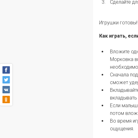
Сделайте дл
Игрушки готовы!
Как играть, ес
Вложите одн
Морковка вк
необходимо
Сначала по
сможет уде
Вкладывайте
вкладывать 
Если малыш
потом вложи
Во время иг
ощущения.