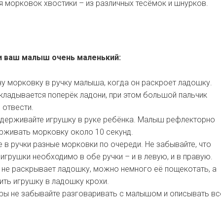
я морковок хвостики – из различных тесёмок и шнурков.
ли ваш малыш очень маленький:
у морковку в ручку малыша, когда он раскроет ладошку.
ладывается поперёк ладони, при этом большой пальчик
 отвести.
ддерживайте игрушку в руке ребёнка. Малыш рефлекторно
рживать морковку около 10 секунд.
 в ручки разные морковки по очереди. Не забывайте, что
игрушки необходимо в обе ручки – и в левую, и в правую.
 не раскрывает ладошку, можно немного её пощекотать, а
ть игрушку в ладошку крохи.
ры не забывайте разговаривать с малышом и описывать вс