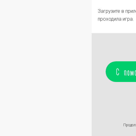
Загрузите в при
проходила игра.
С пом
Продол