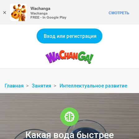
Wachanga
×
СМОТРЕТЬ
Wachanga
FREE - In Google Play
Вход или регистрация
Главная
Занятия
Интеллектуальное развитие
Какая вода быстрее