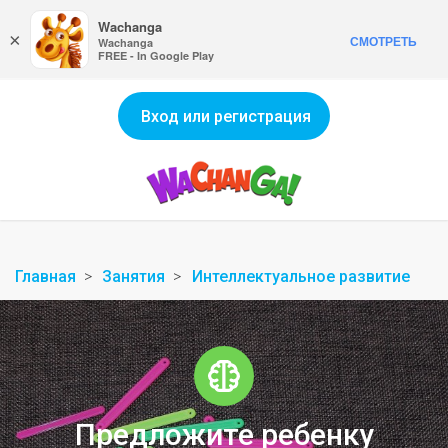
Wachanga
×
СМОТРЕТЬ
Wachanga
FREE - In Google Play
Вход или регистрация
Главная
Занятия
Интеллектуальное развитие
Предложите ребенку