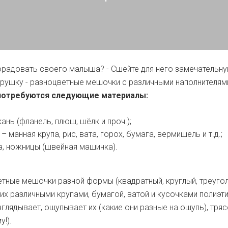
порадовать своего малыша? - Сшейте для него замечательн
ушку - разноцветные мешочки с различными наполнителям
 потребуются следующие материалы:
кань (фланель, плюш, шёлк и проч.);
– манная крупа, рис, вата, горох, бумага, вермишель и т.д.;
ка, ножницы (швейная машинка).
тные мешочки разной формы (квадратный, круглый, треуго
те их различными крупами, бумагой, ватой и кусочками полиэт
лядывает, ощупывает их (какие они разные на ощупь), трясе
!).