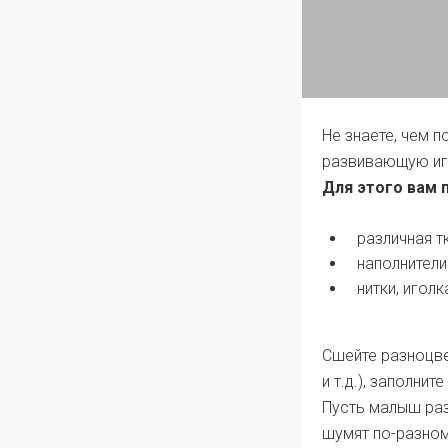
Не знаете, чем 
развивающую игр
Для этого вам
различная т
наполнители 
нитки, игол
Сшейте разноцве
и т.д.), заполни
Пусть малыш разг
шумят по-разному