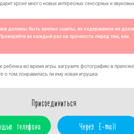
одарит крохе много новых интересных сенсорных и звуковы
ки должны быть крепко сшиты, их содержимое не дол
Проверяйте их каждый раз на прочность перед тем, как
 ребенка во время игры, загрузите фотографию в приложе
е о том, понравилась ли ему новая игрушка.
Присоединиться
ощью телефона
Через E-mail