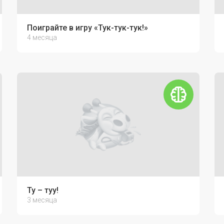
Поиграйте в игру «Тук-тук-тук!»
4 месяца
Ту – туу!
3 месяца