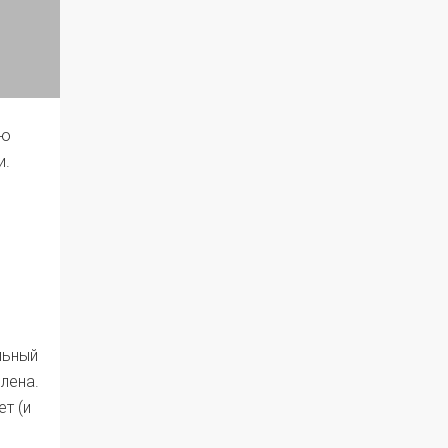
ую
и.
льный
илена.
т (и