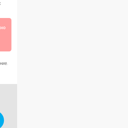
х
жно
ние.