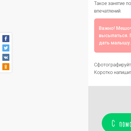
Такое занятие п
впечатлений.
Важно! Мешоч
высыпаться. 
дать малышу.
Сфотографируйте
Коротко напишит
С пом