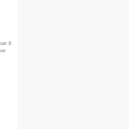
ая. В
ски