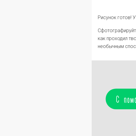
Рисунок готов! 
Сфотографируйте
как проходил тв
необычным спос
С пом