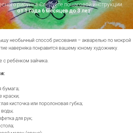
есного рисунка. Следуйте пошаговой инструкции.
от 1 года 6 месяцев до 3 лет
ышу необычный способ рисования – акварелью по мокрой
ятие наверняка понравится вашему юному художнику.
е с ребёнком зайчика.
я:
 бумага;
 краски;
глая кисточка или поролоновая губка;
 воды;
фетка для рук;
 стола;