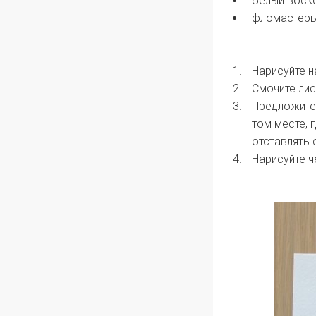
белый воско
фломастеры
Нарисуйте н
Смочите лис
Предложите 
том месте, 
отставлять 
Нарисуйте ч