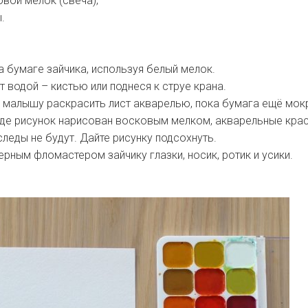
вой мелок (свеча);
.
а бумаге зайчика, используя белый мелок.
т водой – кистью или поднеся к струе крана.
малышу раскрасить лист акварелью, пока бумага ещё мокр
где рисунок нарисован восковым мелком, акварельные кра
следы не будут. Дайте рисунку подсохнуть.
ерным фломастером зайчику глазки, носик, ротик и усики.