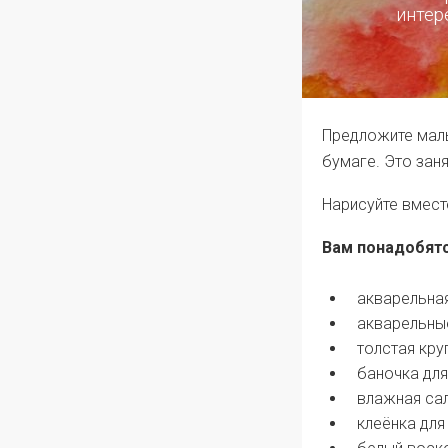
интер
Предложите мал
бумаге. Это зан
Нарисуйте вмест
Вам понадобятс
акварельная
акварельные
толстая кру
баночка для
влажная сал
клеёнка для