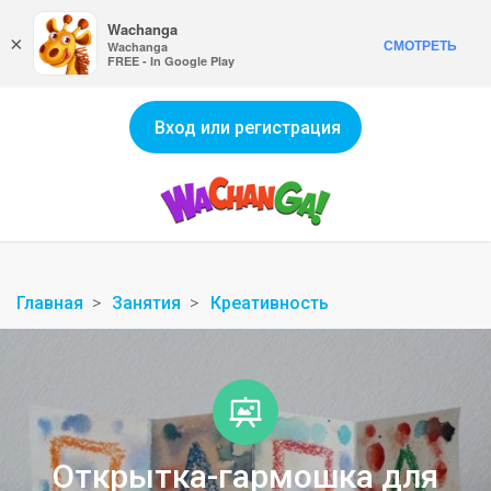
Wachanga
×
СМОТРЕТЬ
Wachanga
FREE - In Google Play
Вход или регистрация
Главная
Занятия
Креативность
Открытка-гармошка для