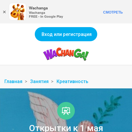
Wachanga
×
СМОТРЕТЬ
Wachanga
FREE - In Google Play
Вход или регистрация
Главная
Занятия
Креативность
Открытки к 1 мая