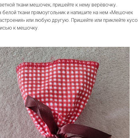
ветной ткани мешочек, пришейте к нему верёвочку.
 белой ткани прямоугольник и напишите на нем «Мешочек
строения» или любую другую. Пришейте или приклейте кусо
писью к мешочку.