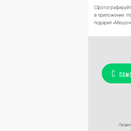
Сфотографируйт
в приложение. Н
подарил «Мешоч
С пом
Продол