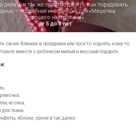
о делать и так же приятно дарить. Как порадовать
одных – подробная инструкция для «Мешочка
хорошего настроения».
от 5 до 8 лет
ь своих близких в праздники или просто поднять кому-то
отовьте вместе с ребёнком милый и вкусный подарок.
я:
,
нь,
ерёвочка,
ки, иголка,
для ткани,
онфеты, яблоки, орехи и так далее.