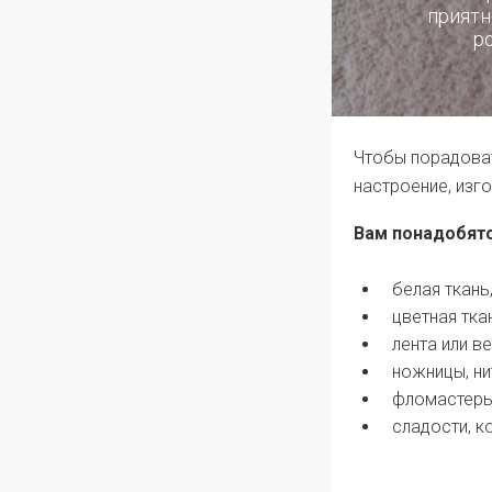
приятн
р
Чтобы порадоват
настроение, изг
Вам понадобятс
белая ткань
цветная тка
лента или в
ножницы, нит
фломастеры 
сладости, к