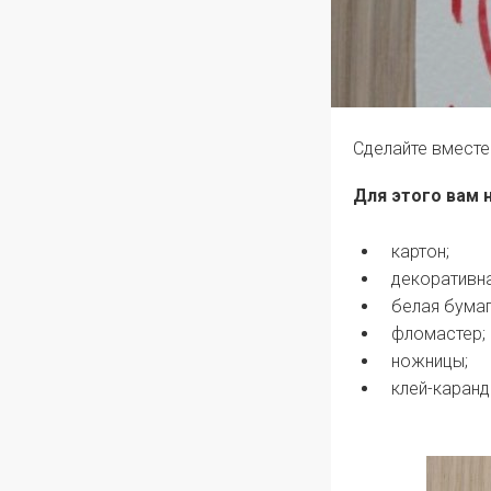
Сделайте вместе
Для этого вам
картон;
декоративн
белая бумаг
фломастер;
ножницы;
клей-каран