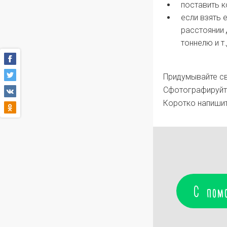
поставить к
если взять 
расстоянии 
тоннелю и т.
Придумывайте св
Сфотографируйте
Коротко напишите
С пом