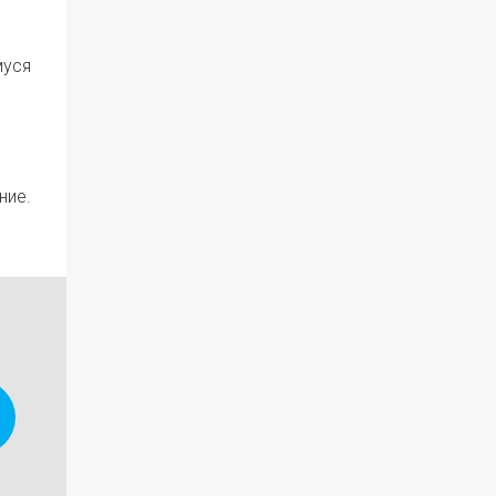
муся
ние.