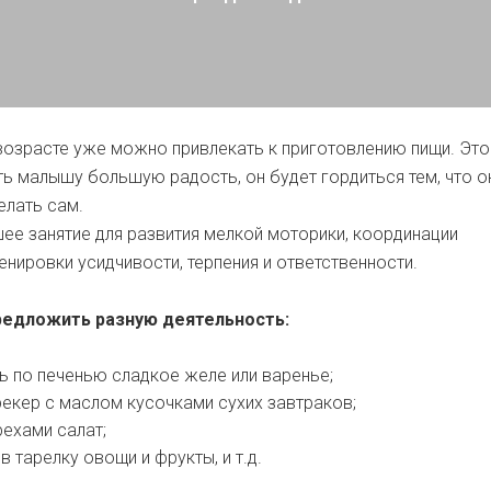
возрасте уже можно привлекать к приготовлению пищи. Это
ть малышу большую радость, он будет гордиться тем, что о
елать сам.
ее занятие для развития мелкой моторики, координации
енировки усидчивости, терпения и ответственности.
редложить разную деятельность:
 по печенью сладкое желе или варенье;
екер с маслом кусочками сухих завтраков;
ехами салат;
в тарелку овощи и фрукты, и т.д.