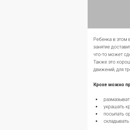
Ребенка в этом 
занятие достави
что-то может сд
Также это хорош
движений, для тр
Крохе можно п
размазывать
украшать кр
посыпать ор
складывать 