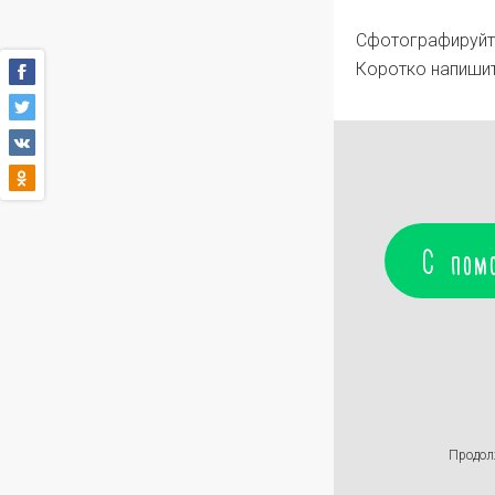
Сфотографируйте
Коротко напишит
С пом
Продол