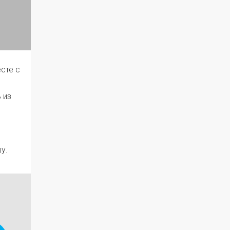
есте с
 из
у.