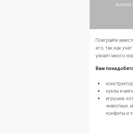
жизни 
Поиграйте вмест
его, так как уча
узнаёт много но
Вам понадобятс
конструктор
куклы и мяг
игрушки, ко
животных, и
конфеты и т