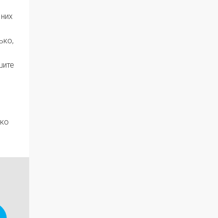
 них
ько,
шите
тко