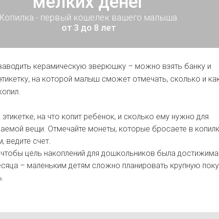
мелких денег
Копилка - первый кошелек вашего малыша.
от 3 до 8 лет
заводить керамическую зверюшку – можно взять банку и
 этикетку, на которой малыш сможет отмечать, сколько и ка
копил.
 этикетке, на что копит ребенок, и сколько ему нужно для
аемой вещи. Отмечайте монеты, которые бросаете в копил
, ведите счет.
 чтобы цель накоплений для дошкольников была достижима
сяца – маленьким детям сложно планировать крупную поку
.