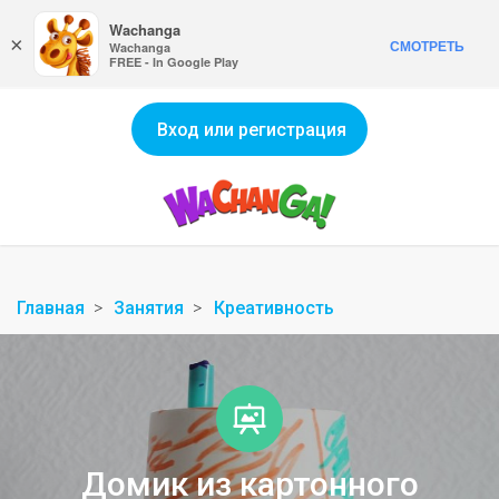
Wachanga
×
СМОТРЕТЬ
Wachanga
FREE - In Google Play
Вход или регистрация
Главная
Занятия
Креативность
Домик из картонного