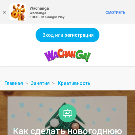
Wachanga
×
СМОТРЕТЬ
Wachanga
FREE - In Google Play
Вход или регистрация
Главная
Занятия
Креативность
Как сделать новогоднюю