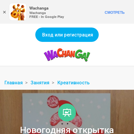
Wachanga
×
СМОТРЕТЬ
Wachanga
FREE - In Google Play
Вход или регистрация
Главная
Занятия
Креативность
Новогодняя открытка