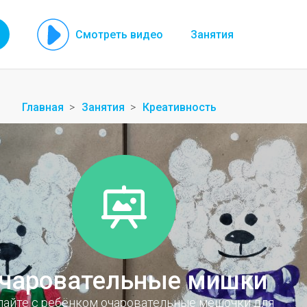
Смотреть видео
Занятия
Главная
Занятия
Креативность
чаровательные мишки
лайте с ребёнком очаровательные мешочки для