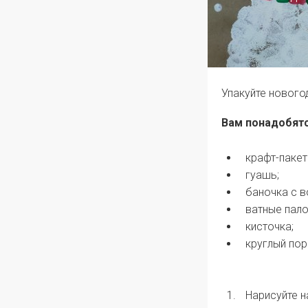
Упакуйте нового
Вам понадобятс
крафт-пакет
гуашь;
баночка с в
ватные пало
кисточка;
круглый по
Нарисуйте 