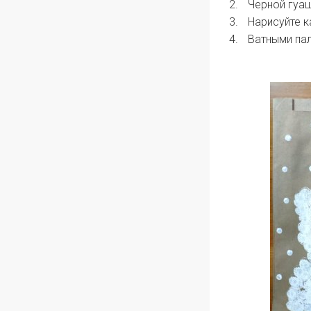
Черной гуа
Нарисуйте 
Ватными пал