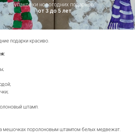
упаковки новогодних подарков.
от 3 до 5 лет
дние подарки красиво.
я:
ы;
одой;
чки;
ролоновый штамп.
на мешочках поролоновым штампом белых медвежат.