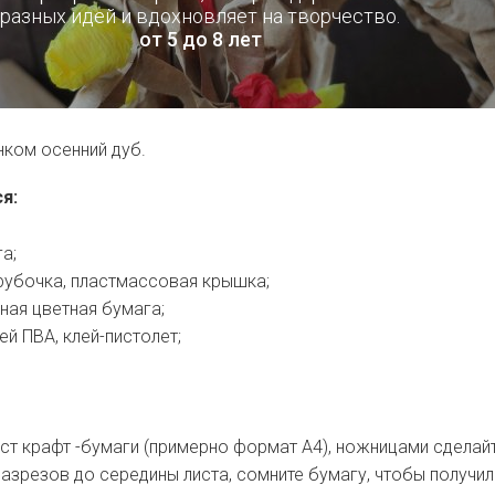
разных идей и вдохновляет на творчество.
от 5 до 8 лет
нком осенний дуб.
я:
а;
рубочка, пластмассовая крышка;
ная цветная бумага;
ей ПВА, клей-пистолет;
ст крафт -бумаги (примерно формат А4), ножницами сделай
азрезов до середины листа, сомните бумагу, чтобы получил