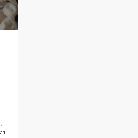
те
ся