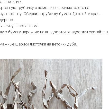
а с ветками.
артонную трубочку с помощью клея-пистолета на
ую крышку. Оберните трубочку бумагой, склейте края -
 дерево.
рышечку пластилином.
ую бумагу нарежьте на квадратики, квадратики скатайте в
мажные шарики-листочки на веточки дуба.