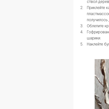
ствол дерев
Приклейте к
пластмассов
получилось
Облепите к
Гофрированн
шарики.
Наклейте бу