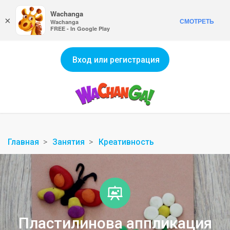
Wachanga
×
СМОТРЕТЬ
Wachanga
FREE - In Google Play
Вход или регистрация
Главная
Занятия
Креативность
Пластилинова аппликация