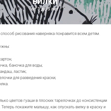
вилки
от 3 до 5 лет
 способ рисования наверняка понравится всем детям.
ужны:
картон;
очка, баночка для воды;
андаш, ластик;
елочки для разведения краски;
илка.
лько цветов гуаши в плоских тарелочках до консистенции
 Теперь покажите малышу, как опускать вилку в краску и