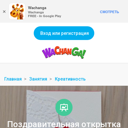
Wachanga
×
СМОТРЕТЬ
Wachanga
FREE - In Google Play
Вход или регистрация
Главная
Занятия
Креативность
Поздравительная открытка