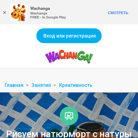
Wachanga
×
СМОТРЕТЬ
Wachanga
FREE - In Google Play
Вход или регистрация
Главная
Занятия
Креативность
Рисуем натюрморт с натуры