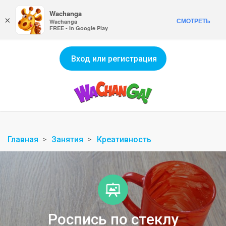
Wachanga
×
СМОТРЕТЬ
Wachanga
FREE - In Google Play
Вход или регистрация
Главная
Занятия
Креативность
Роспись по стеклу