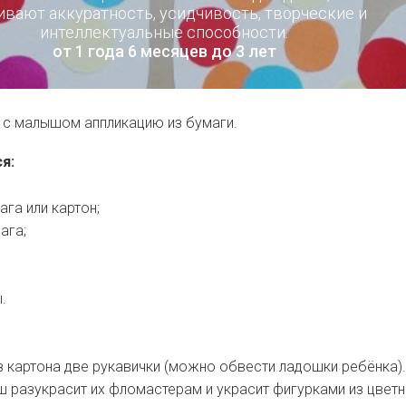
ивают аккуратность, усидчивость, творческие и
интеллектуальные способности.
от 1 года 6 месяцев до 3 лет
 с малышом аппликацию из бумаги.
я:
ага или картон;
ага;
.
 картона две рукавички (можно обвести ладошки ребёнка).
 разукрасит их фломастерам и украсит фигурками из цвет