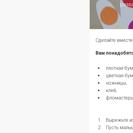
разв
Сделайте вместе
Вам понадобятс
плотная бум
цветная бум
ножницы;
клей;
фломастеры
Вырежьте из
Пусть малыш