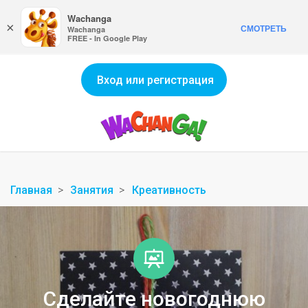
Wachanga
×
СМОТРЕТЬ
Wachanga
FREE - In Google Play
Вход или регистрация
Главная
Занятия
Креативность
Сделайте новогоднюю