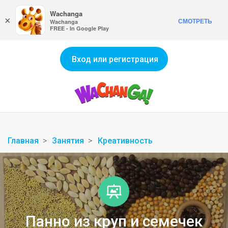
Wachanga
×
СМОТРЕТЬ
Wachanga
FREE - In Google Play
Вход или регистрация
Главная
Занятия
Креативность
Панно из круп и семечек