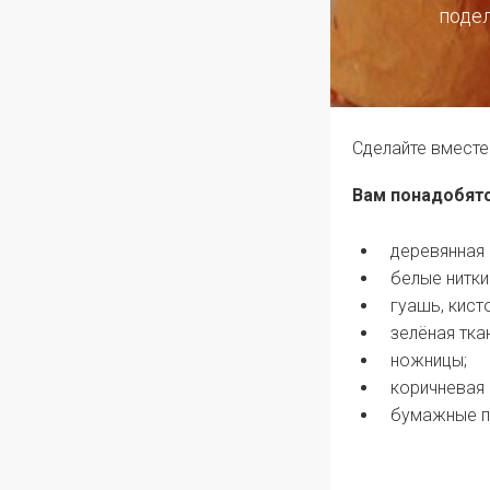
поде
Сделайте вместе
Вам понадобятс
деревянная 
белые нитки
гуашь, кист
зелёная тка
ножницы;
коричневая 
бумажные п