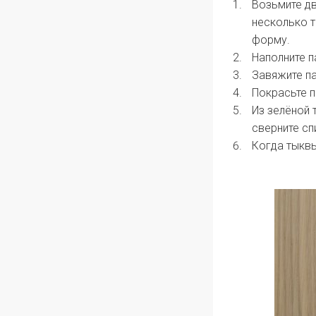
Возьмите дв
несколько т
форму.
Наполните п
Завяжите па
Покрасьте 
Из зелёной 
сверните сп
Когда тыквы