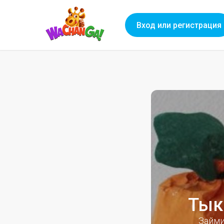
Вход или регистрация
Тык
Займи