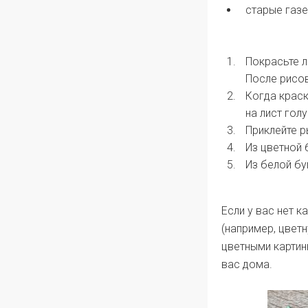
старые газе
Покрасьте л
После рисов
Когда краск
на лист гол
Приклейте р
Из цветной 
Из белой бу
Если у вас нет к
(например, цвет
цветными картинк
вас дома.