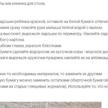
ты или клеёнка для стола.
адошки ребёнка краской, оставьте на белой бумаге отпечат
ания сразу помойте руки малыша теплой водой с мылом.
а высохнет, вырежьте ладошки по периметру. Наклейте ла
убого картона.
ыбкам глазки, украсьте блёстками.
бумаги сделайте водоросли, из кусочков коры - морское дн
маги вырежьте кружочки-пузырики, наклейте их на аппликац
аких-то необходимых материалов, то замените их другими
ную бумагу можно заменить остатками оберточной бумагой
ами из старых глянцевых журналов). Используйте то, что ес