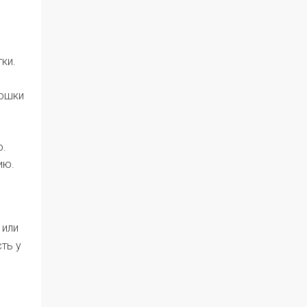
ки.
дошки
о.
ию.
 или
ть у