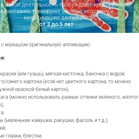
а. Такая деятельность пробуждают креативность
и фантазию, тренируют мелкую моторику и
координацию движений.
от 3 до 5 лет
 с малышом оригинальную аппликацию.
я:
краски (или гуашь), мягкая кисточка, баночка с водой;
го/синего картона (если нет цветного картона, то можно
ужной краской белый картон);
ага (можно использовать разные оттенки зелёного, жёлтог
);
а;
ы (маленькие камушки, ракушки, фасоль и т.д.);
ей;
е глазки, блёстки;