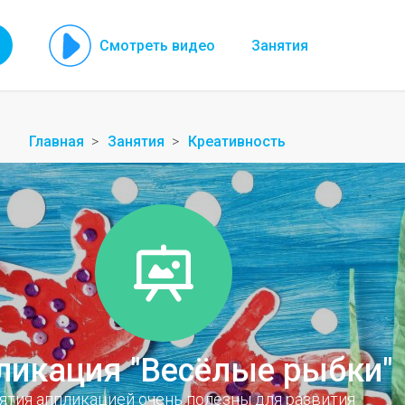
Смотреть видео
Занятия
Главная
Занятия
Креативность
ликация "Весёлые рыбки"
ятия аппликацией очень полезны для развития