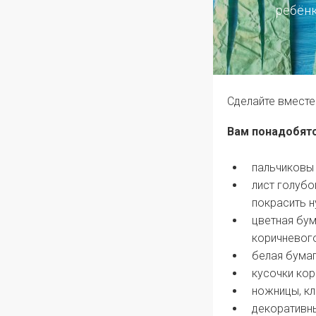
ребёнк
Сделайте вместе
Вам понадобятс
пальчиковы 
лист голубо
покрасить н
цветная бум
коричневого
белая бумаг
кусочки кор
ножницы, кл
декоративны