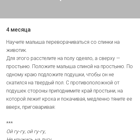
4 месяца
Научите малыша переворачиваться со спинки на
животик.
Для этого расстелите на полу одеяло, а сверху —
простыню. Положите малыша спиной на простыню. По
одному краю подложите подушки, чтобы он не
скатился на твердый пол. С противоположной от
подушек стороны приподнимите край простыни, на
которой лежит кроха и покачивая, медленно тяните ее
вверх, приговаривая:
***
Ой гу-гу, ой гу-гу,
Не кружись на лугу.