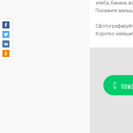
хлеба, банана, 
Покажите малышу
Сфотографируйте
Коротко напишите
С пом