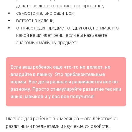
делать несколько шажков по кроватке;
самостоятельно садиться;
встает на колени;
отличает один предмет от другого, понимает, о
какой вещи идет речь, если вы называете
знакомый малышу предмет.
Если ваш ребенок еще что-то не делает, не
впадайте в панику. Это приблизительные
нормы. Все дети разные и развиваются все по-
разному. Просто стимулируйте развитие тех или
иных навыков и у вас все получится!
Главное для ребенка в 7 месяцев – это действия с
различными предметами и изучение их свойств.