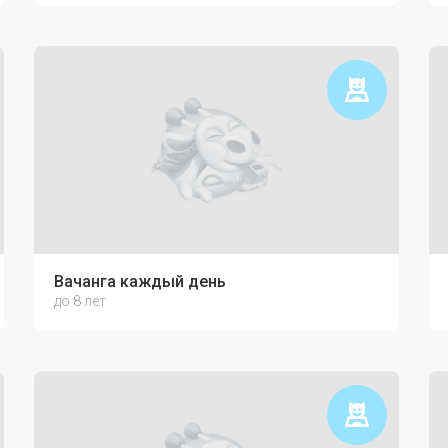
ю связь с ребёнком
Вачанга каждый день
до 8 лет