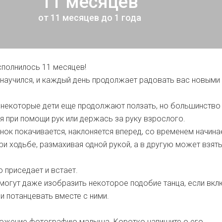
11 месяцев
от 11 месяцев до 1 года
полнилось 11 месяцев!
научился, и каждый день продолжает радовать вас новыми
 некоторые дети еще продолжают ползать, но большинство
уя при помощи рук или держась за руку взрослого.
нок покачивается, наклоняется вперед, со временем начина
ри ходьбе, размахивая одной рукой, а в другую может взят
приседает и встает.
могут даже изобразить некоторое подобие танца, если вкл
и потанцевать вместе с ними.
ложение фотографию малыша. Коротко напишите о его