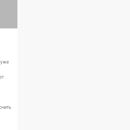
 уже
ет
ь
ючить