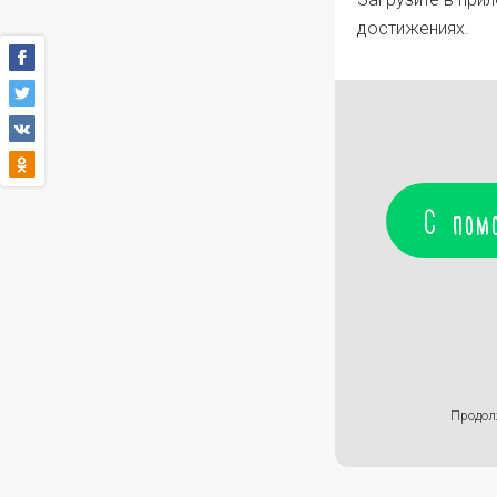
достижениях.
С пом
Продол