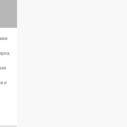
ики.
арка,
вая
и и