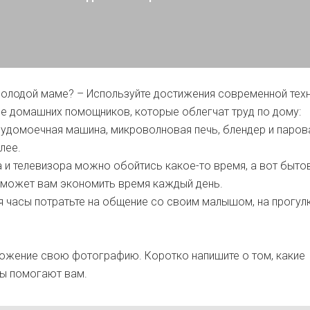
молодой маме? – Используйте достижения современной техн
е домашних помощников, которые облегчат труд по дому:
судомоечная машина, микроволновая печь, блендер и паров
алее.
и телевизора можно обойтись какое-то время, а вот быто
оможет вам экономить время каждый день.
часы потратьте на общение со своим малышом, на прогулк
.
ложение свою фотографию. Коротко напишите о том, какие
ы помогают вам.