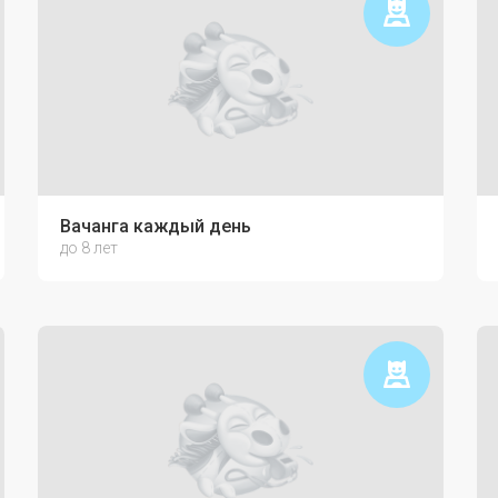
ю связь с ребёнком
Вачанга каждый день
до 8 лет