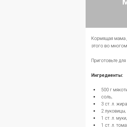
Кормящая мама д
этого во многом
Приготовьте для
Ингредиенты:
500 г мякот
соль,
3 ст. л. жира
2 луковицы,
1 ст. л. муки,
1 ст. л. том