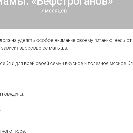
мамы: «Бефстроганов»
7 месяцев
олжна уделять особое внимание своему питанию, ведь от
 зависит здоровье ее малыша.
 себя и для всей своей семьи вкусное и полезное мясное б
и говядины,
,
атного пюре,