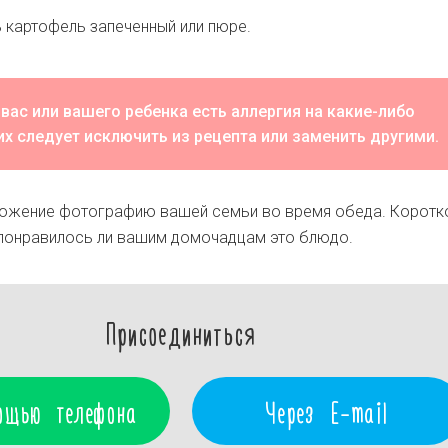
ь картофель запеченный или пюре.
 вас или вашего ребенка есть аллергия на какие-либо
их следует исключить из рецепта или заменить другими.
иложение фотографию вашей семьи во время обеда. Коротк
 понравилось ли вашим домочадцам это блюдо.
Присоединиться
ощью телефона
Через E-mail