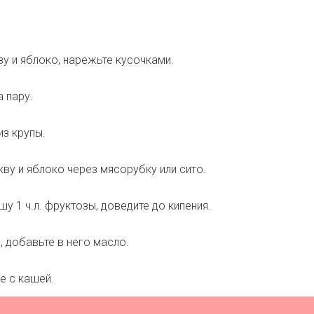
ву и яблоко, нарежьте кусочками.
а пару.
из крупы.
кву и яблоко через мясорубку или сито.
шу 1 ч.л. фруктозы, доведите до кипения.
, добавьте в него масло.
е с кашей.