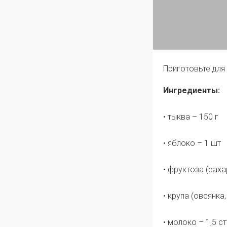
Приготовьте для
Ингредиенты:
• тыква – 150 г
• яблоко – 1 шт
• фруктоза (сахар
• крупа (овсянка, 
• молоко – 1,5 с