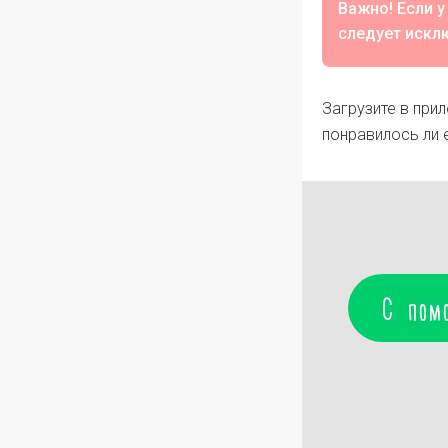
Важно! Если у
следует исклю
Загрузите в при
понравилось ли 
С пом