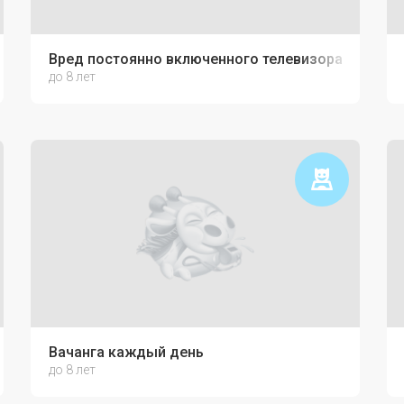
Вред постоянно включенного телевизора
до 8 лет
ю связь с ребёнком
Вачанга каждый день
до 8 лет