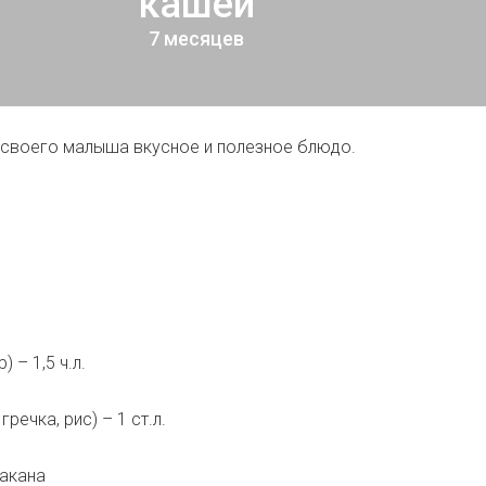
кашей
7 месяцев
 своего малыша вкусное и полезное блюдо.
) – 1,5 ч.л.
гречка, рис) – 1 ст.л.
такана