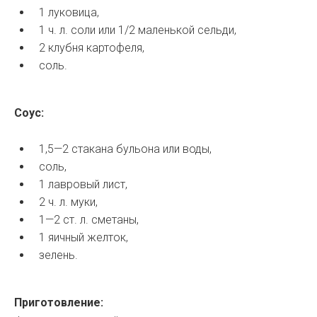
1 луковица,
1 ч. л. соли или 1/2 маленькой сельди,
2 клубня картофеля,
соль.
Соус:
1,5—2 стакана бульона или воды,
соль,
1 лавровый лист,
2 ч. л. муки,
1—2 ст. л. сметаны,
1 яичный желток,
зелень.
Приготовление: