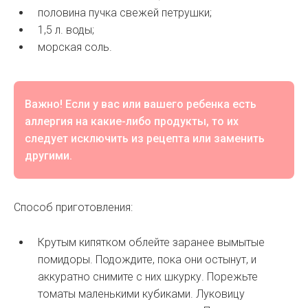
половина пучка свежей петрушки;
1,5 л. воды;
морская соль.
Важно! Если у вас или вашего ребенка есть
аллергия на какие-либо продукты, то их
следует исключить из рецепта или заменить
другими.
Способ приготовления:
Крутым кипятком облейте заранее вымытые
помидоры. Подождите, пока они остынут, и
аккуратно снимите с них шкурку. Порежьте
томаты маленькими кубиками. Луковицу