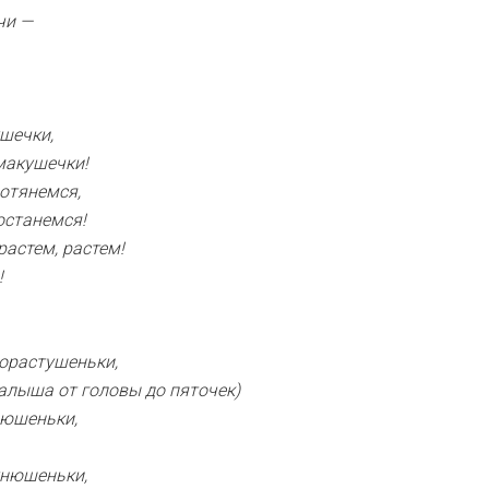
чи —
шечки,
макушечки!
отянемся,
останемся!
растем, растем!
!
орастушеньки,
алыша от головы до пяточек)
нюшеньки,
унюшеньки,