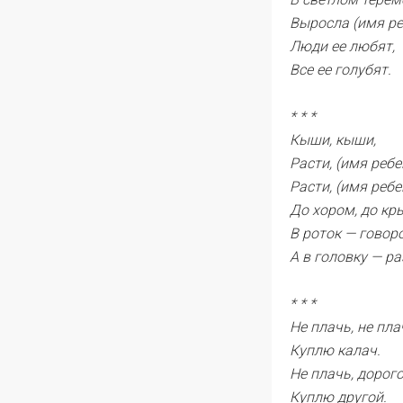
Выросла (имя ре
Люди ее любят,
Все ее голубят.
* * *
Кыши, кыши,
Расти, (имя ребе
Расти, (имя ребе
До хором, до кр
В роток — говоро
А в головку — ра
* * *
Не плачь, не пла
Куплю калач.
Не плачь, дорог
Куплю другой.