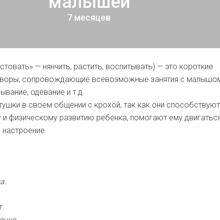
малышей
7 месяцев
стовать» — нянчить, растить, воспитывать) — это короткие
оворы, сопровождающие всевозможные занятия с малышом
вание, одевание и т.д.
тушки в своем общении с крохой, так как они способствуют
и физическому развитию ребенка, помогают ему двигаться
 настроение.
а.
.
очке