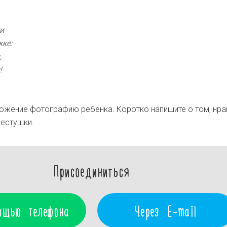
и
ке:
,
!
ложение фотографию ребенка. Коротко напишите о том, нра
пестушки.
Присоединиться
ощью телефона
Через E-mail