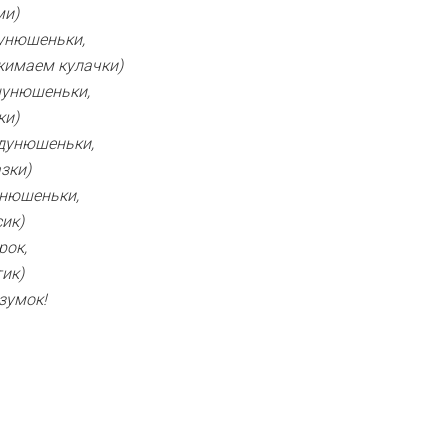
ми)
тунюшеньки,
жимаем кулачки)
шунюшеньки,
ки)
ядунюшеньки,
зки)
унюшеньки,
ик)
рок,
ик)
зумок!