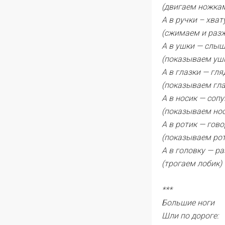
(двигаем ножка
А в ручки – хва
(сжимаем и раз
А в ушки — слы
(показываем уш
А в глазки — гл
(показываем гла
А в носик — соп
(показываем нос
А в ротик — гово
(показываем рот
А в головку — ра
(трогаем лобик)
***
Большие ноги
Шли по дороге: