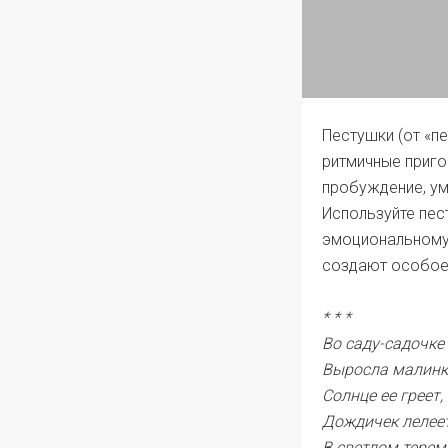
Пестушки (от «пе
ритмичные приг
пробуждение, умы
Используйте пес
эмоциональному 
создают особое
* * *
Во саду-садочке
Выросла малинк
Солнце ее греет,
Дождичек лелеет
В светлом терем