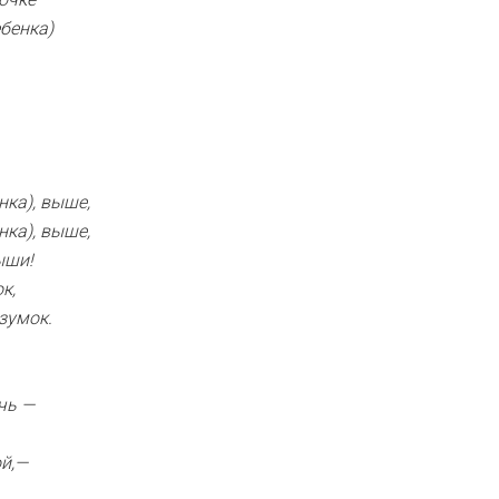
бенка)
нка), выше,
нка), выше,
ыши!
к,
зумок.
чь —
ой,—