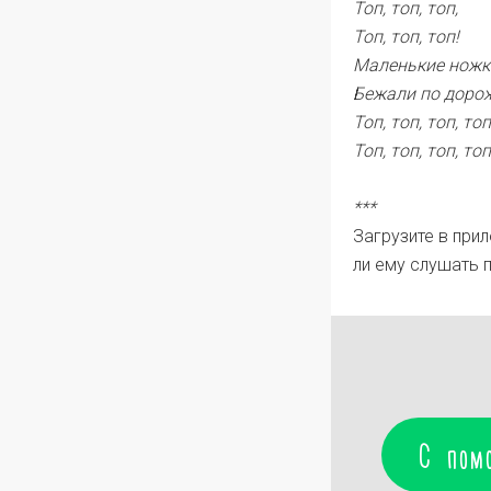
Топ, топ, топ,
Топ, топ, топ!
Маленькие ножк
Бежали по дорож
Топ, топ, топ, топ
Топ, топ, топ, топ
***
Загрузите в при
ли ему слушать 
С пом