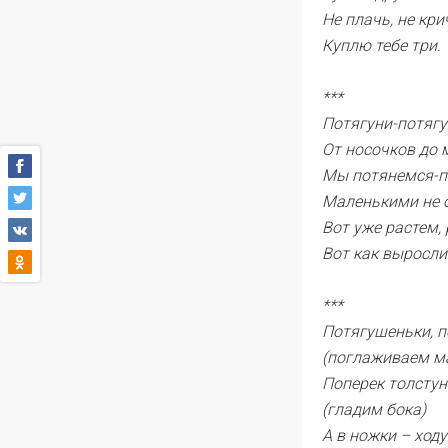
Не плачь, не кри
Куплю тебе три.
***
Потягуни-потягу
От носочков до 
Мы потянемся-п
Маленькими не 
Вот уже растем, 
Вот как выросли
***
Потягушеньки, п
(поглаживаем м
Поперек толсту
(гладим бока)
А в ножки – ход