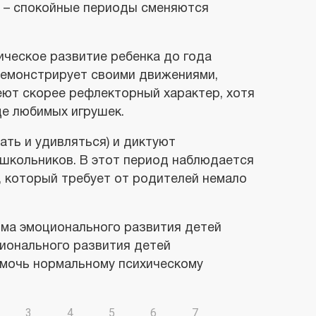
о – спокойные периоды сменяются
ическое развитие ребенка до года
демонстрирует своими движениями,
еют скорее рефлекторный характер, хотя
де любимых игрушек.
ать и удивляться) и диктуют
ошкольников. В этот период наблюдается
т, который требует от родителей немало
мма эмоционального развития детей
ционального развития детей
омочь нормальному психическому
3
4
5
6
7