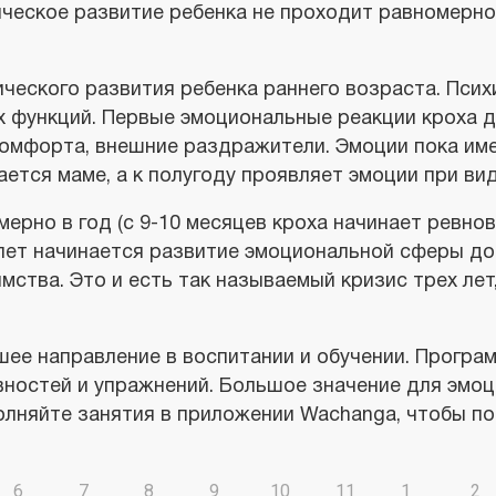
ическое развитие ребенка не проходит равномерн
ческого развития ребенка раннего возраста. Псих
х функций. Первые эмоциональные реакции кроха 
комфорта, внешние раздражители. Эмоции пока им
ется маме, а к полугоду проявляет эмоции при ви
ерно в год (с 9-10 месяцев кроха начинает ревнов
 3 лет начинается развитие эмоциональной сферы д
мства. Это и есть так называемый кризис трех ле
шее направление в воспитании и обучении. Програ
вностей и упражнений. Большое значение для эмо
олняйте занятия в приложении Wachanga, чтобы п
6
7
8
9
10
11
1
2