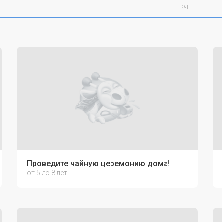
год
Проведите чайную церемонию дома!
от 5 до 8 лет