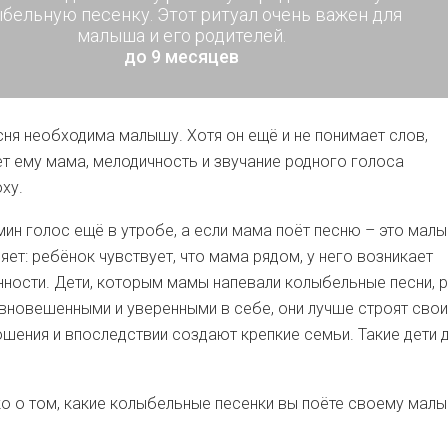
бельную песенку. Этот ритуал очень важен для
малыша и его родителей.
до 9 месяцев
ня необходима малышу. Хотя он ещё и не понимает слов,
т ему мама, мелодичность и звучание родного голоса
ху.
ин голос ещё в утробе, а если мама поёт песню – это мал
ет: ребёнок чувствует, что мама рядом, у него возникает
ности. Дети, которым мамы напевали колыбельные песни, р
вновешенными и уверенными в себе, они лучше строят свои
шения и впоследствии создают крепкие семьи. Такие дети
о о том, какие колыбельные песенки вы поёте своему малы