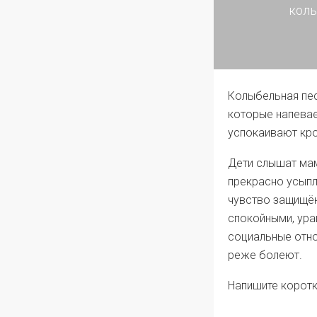
колы
Колыбельная пес
которые напевае
успокаивают кро
Дети слышат мам
прекрасно усыпля
чувство защищён
спокойными, ура
социальные отно
реже болеют.
Напишите коротк