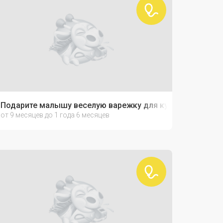
Подарите малышу веселую варежку для купания!
от 9 месяцев до 1 года 6 месяцев