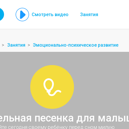
Смотреть видео
Занятия
Занятия
Эмоционально-психическое развитие
льная песенка для малы
йте сегодня своему ребёнку перед сном милую