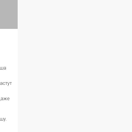
ыша
астут
 даже
шу.