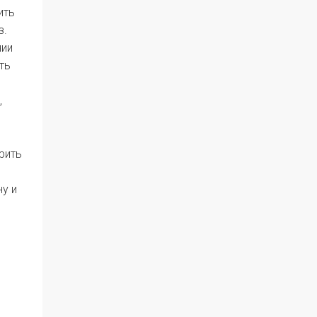
ить
з.
нии
ть
,
орить
у и