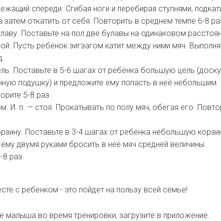
 лежащий спереди. Сгибая ноги и перебирая ступнями, подкат
 а затем откатить от себя. Повторить в среднем темпе 6-8 ра
лаву. Поставьте на пол две булавы на одинаковом расстоя
гой. Пусть ребёнок зигзагом катит между ними мяч. Выполня
д.
ль. Поставьте в 5-6 шагах от ребёнка большую цель (доску
нную подушку) и предложите ему попасть в неё небольшим
орите 5-8 раз.
м. И. п. — стоя. Прокатывать по полу мяч, обегая его. Повт
рзину. Поставьте в 3-4 шагах от ребёнка небольшую корзин
ему двумя руками бросить в неё мяч средней величины.
-8 раз.
сте с ребенком - это пойдет на пользу всей семье!
 малыша во время тренировки, загрузите в приложение.