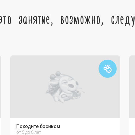
это занятие, возможно, след
Походите босиком
от 5 до 8 лет