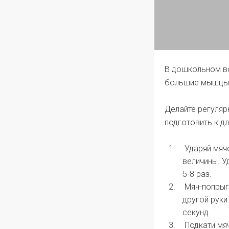
В дошкольном во
большие мышцы 
Делайте регуляр
подготовить к д
Ударяй мячо
величины. У
5-8 раз.
Мяч-попрыгу
другой руки
секунд.
Подкати мяч