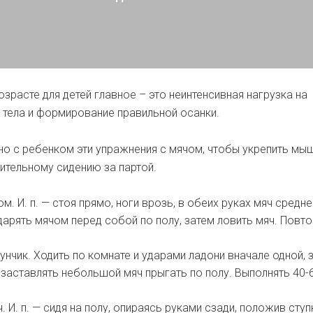
зрасте для детей главное – это неинтенсивная нагрузка на
тела и формирование правильной осанки.
но с ребенком эти упражнения с мячом, чтобы укрепить мы
лительному сидению за партой.
м. И. п. — стоя прямо, ноги врозь, в обеих руках мяч средне
дарять мячом перед собой по полу, затем ловить мяч. Повт
нчик. Ходить по комнате и ударами ладони вначале одной, 
 заставлять небольшой мяч прыгать по полу. Выполнять 40-
. И. п. — сидя на полу, опираясь руками сзади, положив ступ