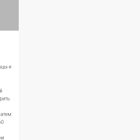
шцы и
й
орить
затем
60
ни