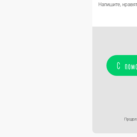
Напишите, нравят
С пом
Продол