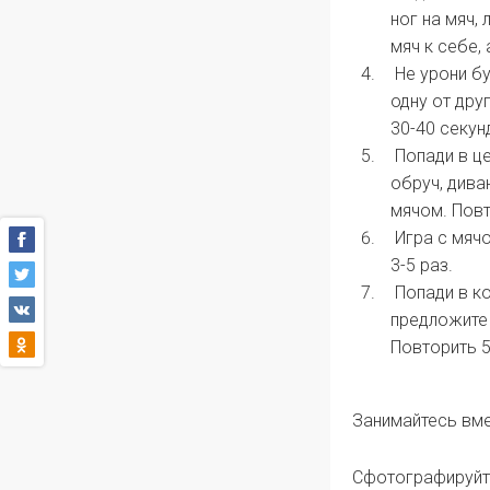
ног на мяч,
мяч к себе,
Не урони бу
одну от дру
30-40 секун
Попади в це
обруч, дива
мячом. Повт
Игра с мячо
3-5 раз.
Попади в ко
предложите 
Повторить 5
Занимайтесь вме
Сфотографируйте