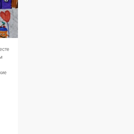
есте
ом
кие