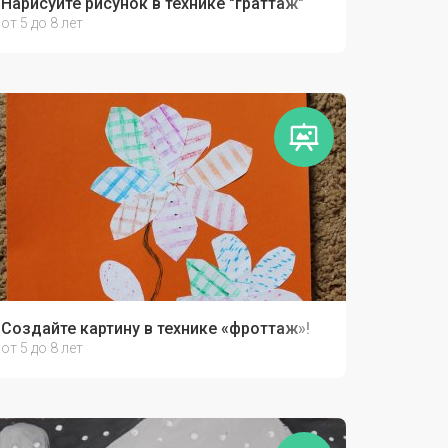
Нарисуйте рисунок в технике "граттаж"
от 5 до 8 лет
Создайте картину в технике «фроттаж»!
от 5 до 8 лет