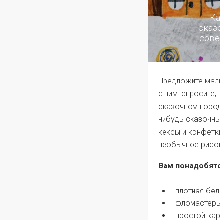
Ка
сказ
сове
Предложите мал
с ним: спросите,
сказочном город
нибудь сказочны
кексы и конфетк
необычное рисов
Вам понадобятс
плотная бел
фломастеры
простой кар