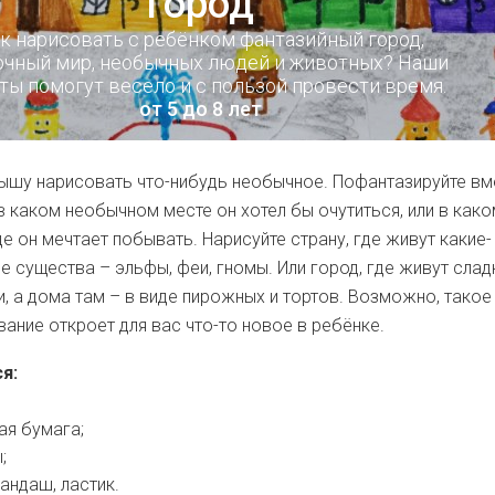
город
к нарисовать с ребёнком фантазийный город,
очный мир, необычных людей и животных? Наши
ты помогут весело и с пользой провести время.
от 5 до 8 лет
ышу нарисовать что-нибудь необычное. Пофантазируйте вм
 в каком необычном месте он хотел бы очутиться, или в как
е он мечтает побывать. Нарисуйте страну, где живут какие-
е существа – эльфы, феи, гномы. Или город, где живут слад
и, а дома там – в виде пирожных и тортов. Возможно, такое
ание откроет для вас что-то новое в ребёнке.
я:
ая бумага;
;
андаш, ластик.