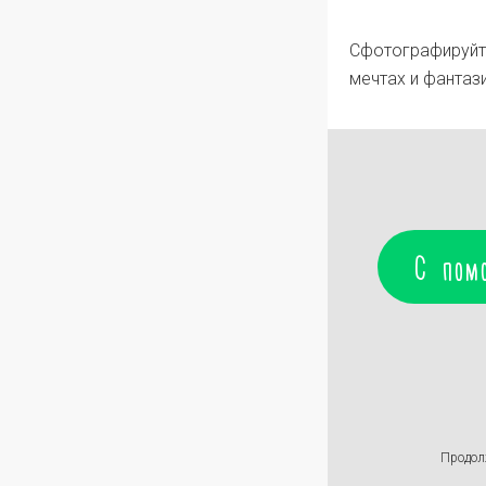
Сфотографируйте
мечтах и фантази
С пом
Продол