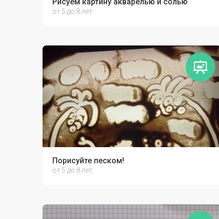
Рисуем картину акварелью и солью
от 5 до 8 лет
Порисуйте песком!
от 5 до 8 лет