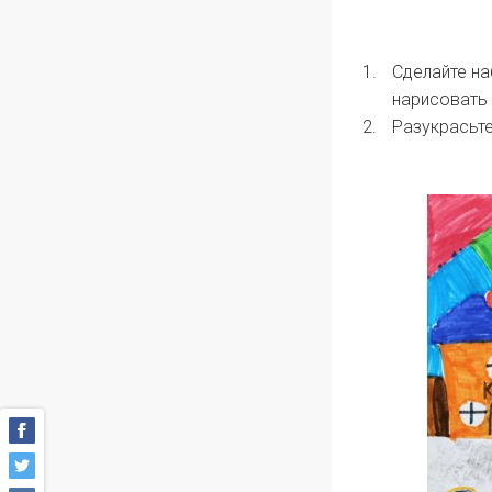
Сделайте н
нарисовать 
Разукрасьт