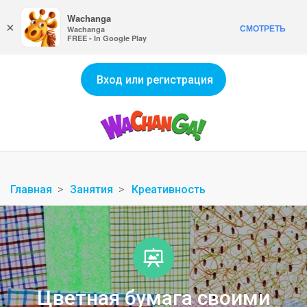
Wachanga
×
СМОТРЕТЬ
Wachanga
FREE - In Google Play
Вход или регистрация
Главная
Занятия
Креативность
Цветная бумага своими