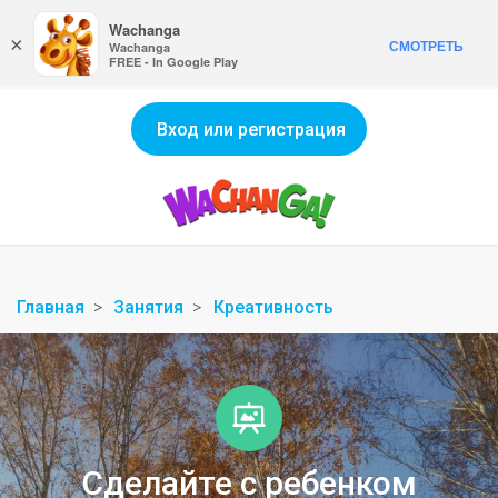
Wachanga
×
СМОТРЕТЬ
Wachanga
FREE - In Google Play
Вход или регистрация
Главная
Занятия
Креативность
Сделайте с ребенком