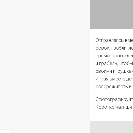
Отправляясь вме
совок, грабли, л
времяпровожден
и грабель, чтоб
своими игрушка
Играя вместе дет
сопереживать и 
Сфотографируйте
Коротко напишит