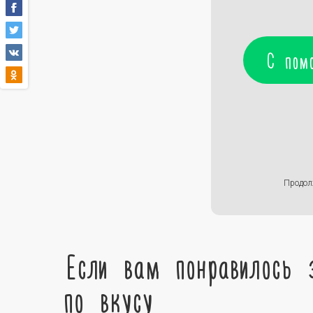
С пом
Продол
Если вам понравилось 
по вкусу