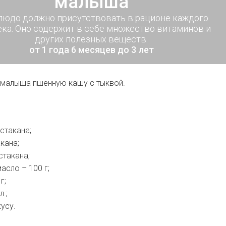
малыша
людо должно присутствовать в рационе каждого
ка. Оно содержит в себе множество витаминов и
других полезных веществ.
от 1 года 6 месяцев до 3 лет
 малыша пшенную кашу с тыквой.
 стакана;
акана;
стакана;
асло – 100 г;
г;
л.;
кусу.