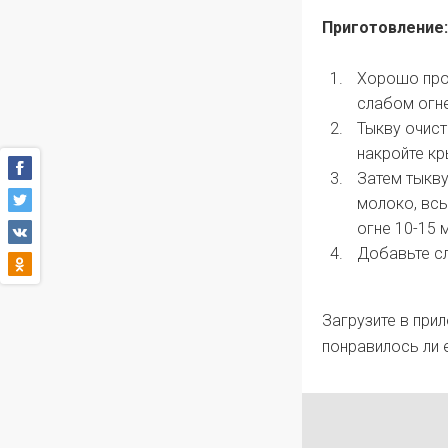
Приготовление:
Хорошо пром
слабом огне
Тыкву очист
накройте кр
Затем тыкву
молоко, всы
огне 10-15 
Добавьте сл
Загрузите в при
понравилось ли 