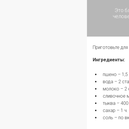
Это б
челове
Приготовьте для
Ингредиенты:
пшено – 1,5
вода – 2 ст
молоко – 2 
сливочное м
тыква – 400 
сахар – 1 ч. 
соль – по в